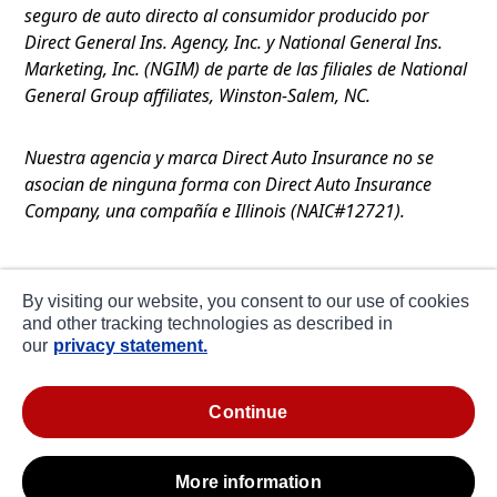
seguro de auto directo al consumidor producido por
Direct General Ins. Agency, Inc. y National General Ins.
Marketing, Inc. (NGIM) de parte de las filiales de National
General Group affiliates, Winston-Salem, NC.
Nuestra agencia y marca Direct Auto Insurance no se
asocian de ninguna forma con Direct Auto Insurance
Company, una compañía e Illinois (NAIC#12721).
Términos de Uso
By visiting our website, you consent to our use of cookies
Privacidad
and other tracking technologies as described in
our
privacy statement.
Declaración de Colección en CA
about ads / do not sell or share my personal
continue
information
more information