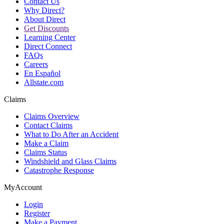
Contact Us
Why Direct?
About Direct
Get Discounts
Learning Center
Direct Connect
FAQs
Careers
En Español
Allstate.com
Claims
Claims Overview
Contact Claims
What to Do After an Accident
Make a Claim
Claims Status
Windshield and Glass Claims
Catastrophe Response
MyAccount
Login
Register
Make a Payment