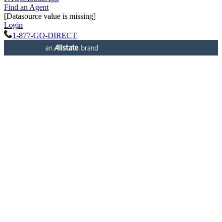
Find an Agent
[Datasource value is missing]
Login
1-877-GO-DIRECT