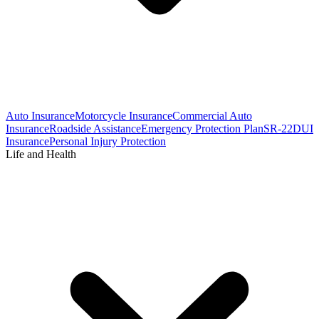
Auto Insurance
Motorcycle Insurance
Commercial Auto
Insurance
Roadside Assistance
Emergency Protection Plan
SR-22
DUI
Insurance
Personal Injury Protection
Life and Health