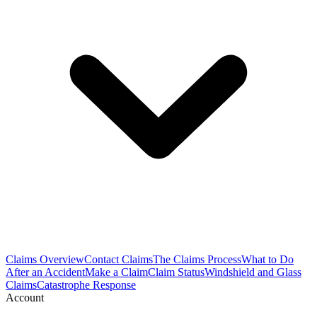
Claims Overview
Contact Claims
The Claims Process
What to Do
After an Accident
Make a Claim
Claim Status
Windshield and Glass
Claims
Catastrophe Response
Account