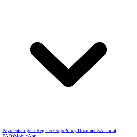
Payments
Login / Register
ESign
Policy Documents
Account
FAQs
MobileApp