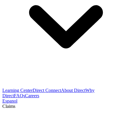
Learning Center
Direct Connect
About Direct
Why
Direct
FAQs
Careers
Espanol
Claims