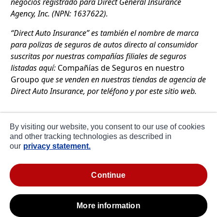
negocios registrado para Direct General Insurance
Agency, Inc. (NPN: 1637622).
“Direct Auto Insurance” es también el nombre de marca
para polizas de seguros de autos directo al consumidor
suscritas por nuestras compañías filiales de seguros
listadas aquí:
Compañías de Seguros en nuestro
Groupo
que se venden en nuestras tiendas de agencia de
Direct Auto Insurance, por teléfono y por este sitio web.
Direct Auto Insurance es el nombre de marca para el
By visiting our website, you consent to our use of cookies
seguro de auto directo al consumidor producido por
and other tracking technologies as described in
Direct General Ins. Agency, Inc. y National General Ins.
our
privacy statement.
Marketing, Inc. (NGIM) de parte de las filiales de National
General Group affiliates, Winston-Salem, NC.
continue
Nuestra agencia y marca Direct Auto Insurance no se
asocian de ninguna forma con Direct Auto Insurance
more information
Company, una compañía e Illinois (NAIC#12721).