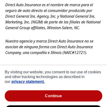
Direct Auto Insurance es el nombre de marca para el
seguro de auto directo al consumidor producido por
Direct General Ins. Agency, Inc. y National General Ins.
Marketing, Inc. (NGIM) de parte de las filiales de National
General Group affiliates, Winston-Salem, NC.
Nuestra agencia y marca Direct Auto Insurance no se
asocian de ninguna forma con Direct Auto Insurance
Company, una compañía e Illinois (NAIC#12721).
Términos de Uso
By visiting our website, you consent to our use of cookies
Privacidad
and other tracking technologies as described in
our
privacy statement.
Declaración de Colección en CA
about ads / do not sell or share my personal
continue
information